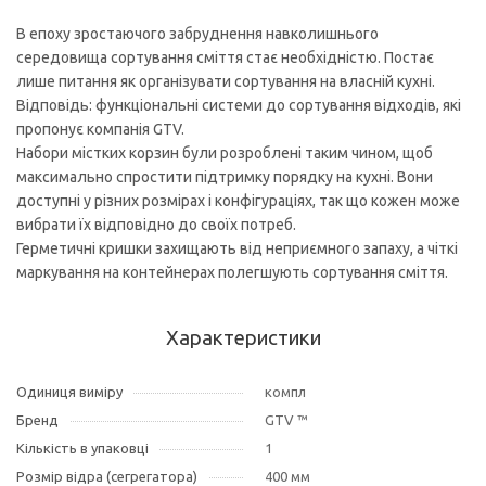
В епоху зростаючого забруднення навколишнього
середовища сортування сміття стає необхідністю. Постає
лише питання як організувати сортування на власній кухні.
Відповідь: функціональні системи до сортування відходів, які
пропонує компанія GTV.
Набори містких корзин були розроблені таким чином, щоб
максимально спростити підтримку порядку на кухні. Вони
доступні у різних розмірах і конфігураціях, так що кожен може
вибрати їх відповідно до своїх потреб.
Герметичні кришки захищають від неприємного запаху, а чіткі
маркування на контейнерах полегшують сортування сміття.
Характеристики
Одиниця виміру
компл
Бренд
GTV ™
Кількість в упаковці
1
Розмір відра (сегрегатора)
400 мм