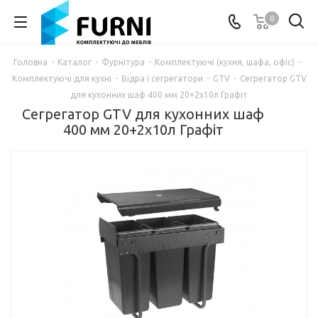
0
Головна
-
Каталог
-
Фурнітура
-
Комплектуючі (кухня, шафа, офіс)
-
Комплектуючі для кухні
-
Відра і сегрегатори
-
GTV
-
Сегрегатор GTV
для кухонних шаф 400 мм 20+2х10л Графіт
Сегрегатор GTV для кухонних шаф
400 мм 20+2х10л Графіт