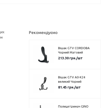
цих
Рекомендуємо
им
Вішак GTV CORDOBA
Чорний Матовий
213.30
грн.
/шт
Вішак GTV A0-K24
великий Чорний
81.45
грн.
/шт
Полицетримач GINO