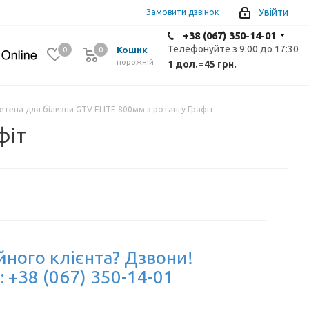
Увійти
Замовити дзвінок
+38 (067) 350-14-01
Телефонуйте з 9:00 до 17:30
Кошик
0
0
0
порожній
1 дол.
=
45 грн.
етена для білизни GTV ELITE 800мм з ротангу Графіт
фіт
йного клієнта? Дзвони!
: +38 (067) 350-14-01