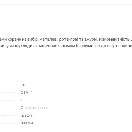
ми корзин на вибір: металеві, ротангові та ажурні. Різноманітність 
і висувні шухляди оснащені механізмом безшумного дотягу та повн
шт
GTV ™
1
Сталь, пластик
Графіт
800 мм