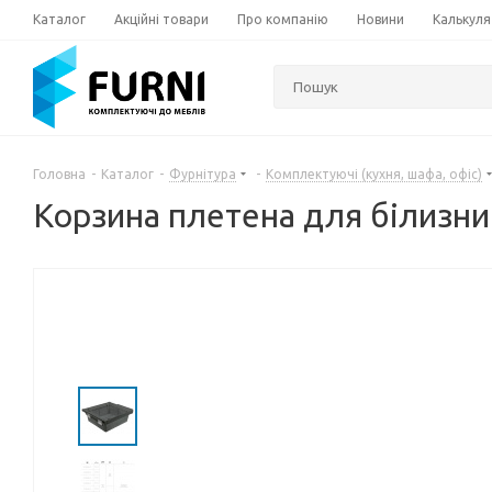
Каталог
Акційні товари
Про компанію
Новини
Калькуля
Головна
-
Каталог
-
Фурнітура
-
Комплектуючі (кухня, шафа, офіс)
Корзина плетена для білизни