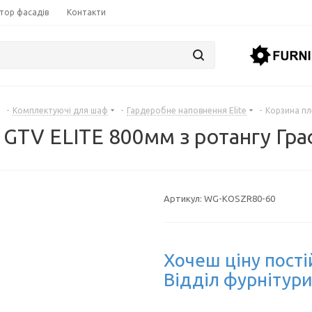
тор фасадів
Контакти
-
Комплектуючі для шаф
-
Гардеробне наповнення Elite
-
Корзина пл
 GTV ELITE 800мм з ротангу Гра
Артикул:
WG-KOSZR80-60
Хочеш ціну пості
Відділ фурнітури