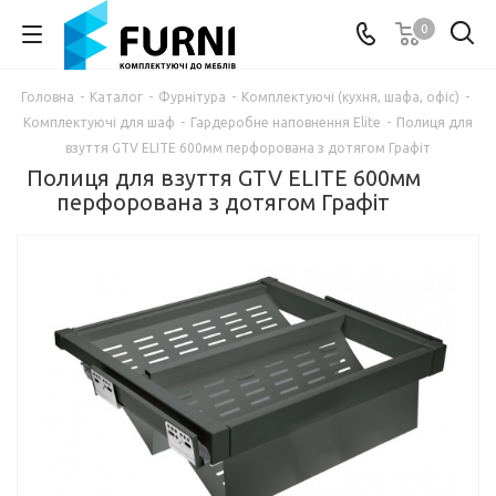
0
Головна
-
Каталог
-
Фурнітура
-
Комплектуючі (кухня, шафа, офіс)
-
Комплектуючі для шаф
-
Гардеробне наповнення Elite
-
Полиця для
взуття GTV ELITE 600мм перфорована з дотягом Графіт
Полиця для взуття GTV ELITE 600мм
перфорована з дотягом Графіт