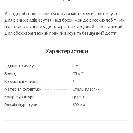
У гардеробі обов'язково має бути місце для вашого взуття.
Для різних видів взуття - від босоніжок до високих чобіт - ми
підготували ящики у двох варіантах: ажурний та металевий.
Для обох характерний повний висув та безшумний дотяг.
Характеристики
Одиниця виміру
шт
Бренд
GTV ™
Кількість в упаковці
1
Матеріал фурнітури
Сталь, пластик
Колір фурнітури
Графіт
Розмір фурнітури
600 мм