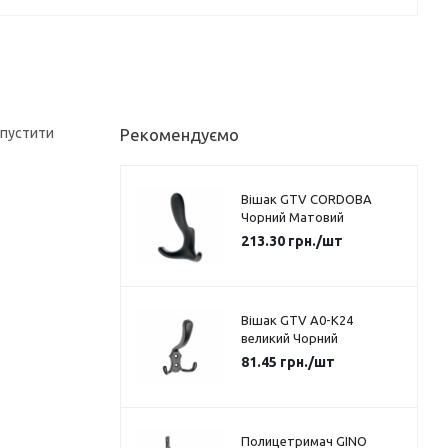
опустити
Рекомендуємо
Вішак GTV CORDOBA
Чорний Матовий
213.30
грн.
/шт
Вішак GTV A0-K24
великий Чорний
81.45
грн.
/шт
Полицетримач GINO