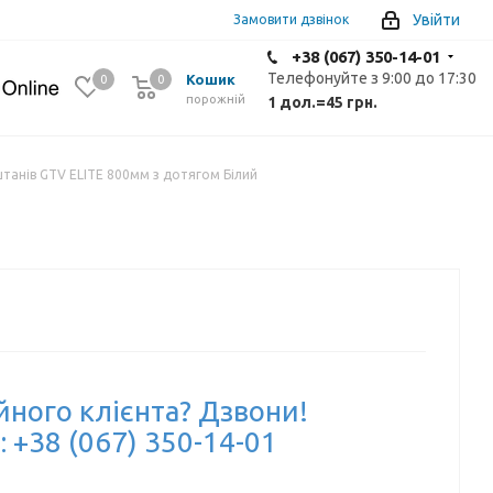
Увійти
Замовити дзвінок
+38 (067) 350-14-01
Телефонуйте з 9:00 до 17:30
Кошик
0
0
0
порожній
1 дол.
=
45 грн.
штанів GTV ELITE 800мм з дотягом Білий
йного клієнта? Дзвони!
: +38 (067) 350-14-01