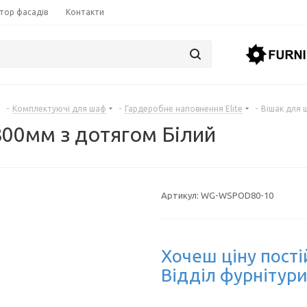
тор фасадів
Контакти
-
Комплектуючі для шаф
-
Гардеробне наповнення Elite
-
Вішак для 
800мм з дотягом Білий
Артикул:
WG-WSPOD80-10
Хочеш ціну пості
Відділ фурнітури