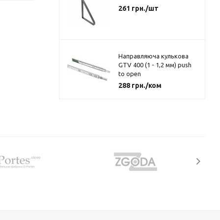
261
грн.
/шт
Направляюча кулькова
GTV 400 (1 - 1,2 мм) push
to open
288
грн.
/ком