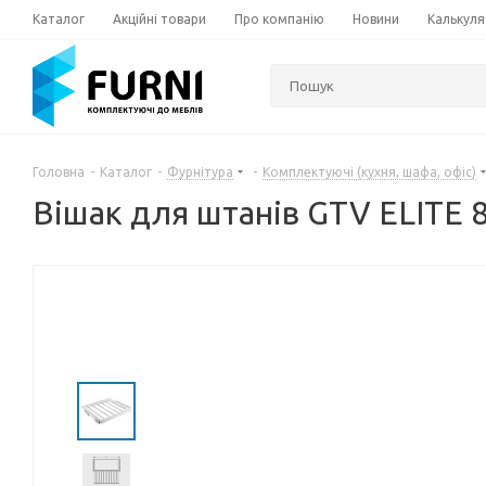
Каталог
Акційні товари
Про компанію
Новини
Калькуля
Головна
-
Каталог
-
Фурнітура
-
Комплектуючі (кухня, шафа, офіс)
Вішак для штанів GTV ELITE 