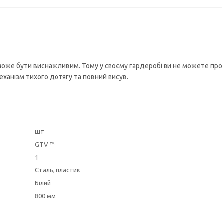
ня може бути виснажливим. Тому у своєму гардеробі ви не можете пр
еханізм тихого дотягу та повний висув.
шт
GTV ™
1
Сталь, пластик
Білий
800 мм