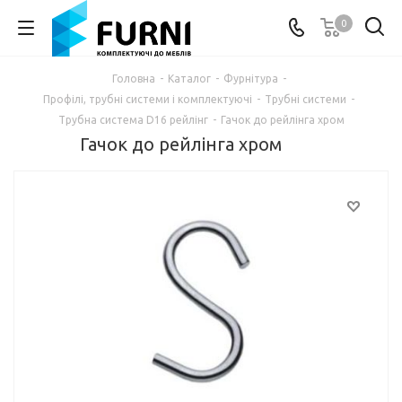
0
Головна
-
Каталог
-
Фурнітура
-
Профілі, трубні системи і комплектуючі
-
Трубні системи
-
Трубна система D16 рейлінг
-
Гачок до рейлінга хром
Гачок до рейлінга хром