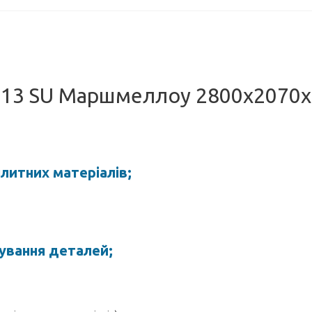
K513 SU Маршмеллоу 2800х2070
плитних матеріалів;
ування деталей;