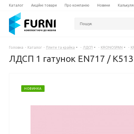
Каталог
Акційні товари
Про компанію
Новини
Калькуля
Головна
-
Каталог
-
Плити та крайка
-
ЛДСП
-
KRONOSPAN
-
K
ЛДСП 1 гатунок EN717 / K51
НОВИНКА