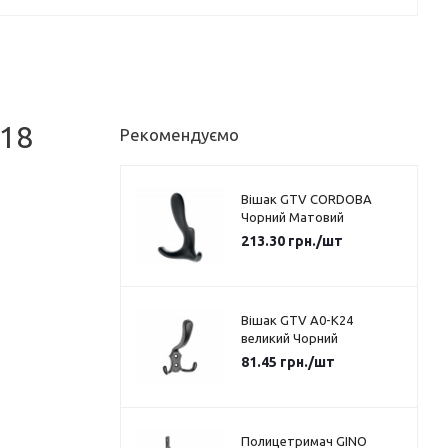
х18
Рекомендуємо
Вішак GTV CORDOBA
Чорний Матовий
213.30
грн.
/шт
Вішак GTV A0-K24
великий Чорний
81.45
грн.
/шт
Полицетримач GINO