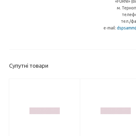
«FURNI» (В
м. Терноп
телефо
тел./фа
e-mail:
dspsamm@
Супутні товари