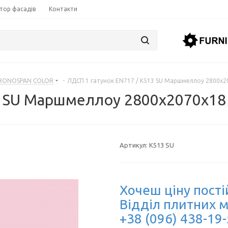
тор фасадів
Контакти
RONOSPAN COLOR
-
ЛДСП 1 гатунок EN717 / K513 SU Маршмеллоу 2800х2
3 SU Маршмеллоу 2800х2070х18
Артикул:
K513 SU
Хочеш ціну пості
Відділ плитних м
+38 (096) 438-19