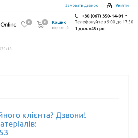
Увійти
Замовити дзвінок
+38 (067) 350-14-01
Телефонуйте з 9:00 до 17:30
Кошик
0
0
0
порожній
1 дол.
=
45 грн.
070х18
йного клієнта? Дзвони!
атеріалів:
-53