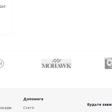
22х1
Допомога
Будьте завжд
фасадів
Статті