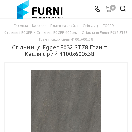
0
Головна
-
Каталог
-
Плити та крайка
-
Стільниці
-
EGGER
-
Стільниці EGGER
-
Стільниці EGGER 600 мм
-
Стільниця Egger F032 ST78
Граніт Кашія сірий 4100х600х38
Стільниця Egger F032 ST78 Граніт
Кашія сірий 4100х600х38