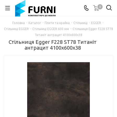
0
Головна
-
Каталог
-
Плити та крайка
-
Стільниці
-
EGGER
-
Стільниці EGGER
-
Стільниці EGGER 600 мм
-
Стільниця Egger F228 ST78
Титаніт антрацит 4100х600х38
Стільниця Egger F228 ST78 Титаніт
антрацит 4100х600х38