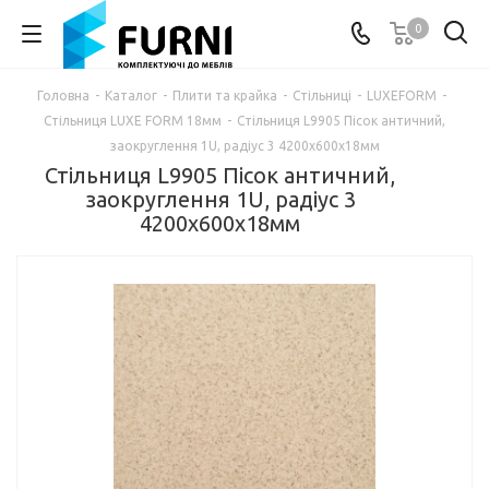
0
Головна
-
Каталог
-
Плити та крайка
-
Стільниці
-
LUXEFORM
-
Стільниця LUXE FORM 18мм
-
Стільниця L9905 Пісок античний,
заокруглення 1U, радіус 3 4200х600х18мм
Стільниця L9905 Пісок античний,
заокруглення 1U, радіус 3
4200х600х18мм