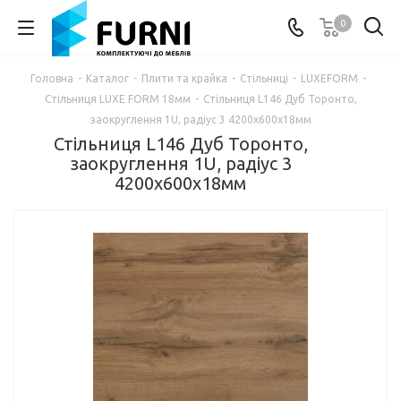
0
Головна
-
Каталог
-
Плити та крайка
-
Стільниці
-
LUXEFORM
-
Стільниця LUXE FORM 18мм
-
Стільниця L146 Дуб Торонто,
заокруглення 1U, радіус 3 4200х600х18мм
Стільниця L146 Дуб Торонто,
заокруглення 1U, радіус 3
4200х600х18мм