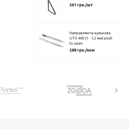
261
грн.
/шт
Направляюча кулькова
GTV 400 (1 - 1,2 мм) push
to open
288
грн.
/ком