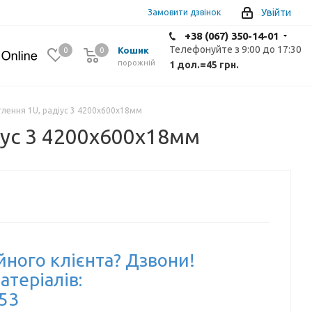
Увійти
Замовити дзвінок
+38 (067) 350-14-01
Телефонуйте з 9:00 до 17:30
Кошик
0
0
0
порожній
1 дол.
=
45 грн.
лення 1U, радіус 3 4200х600х18мм
іус 3 4200х600х18мм
йного клієнта? Дзвони!
атеріалів:
-53