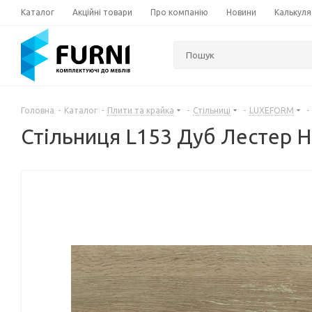
Каталог
Акційні товари
Про компанію
Новини
Калькуля
Головна
-
Каталог
-
Плити та крайка
-
Стільниці
-
LUXEFORM
-
Стільниця L153 Дуб Лестер 