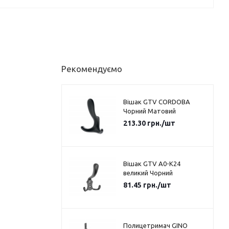
Рекомендуємо
Вішак GTV CORDOBA
Чорний Матовий
213.30
грн.
/шт
Вішак GTV A0-K24
великий Чорний
81.45
грн.
/шт
Полицетримач GINO