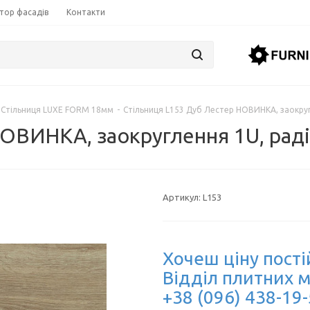
тор фасадів
Контакти
Стільниця LUXE FORM 18мм
-
Стільниця L153 Дуб Лестер НОВИНКА, заокруг
НОВИНКА, заокруглення 1U, рад
Артикул:
L153
Хочеш ціну пості
Відділ плитних м
+38 (096) 438-19