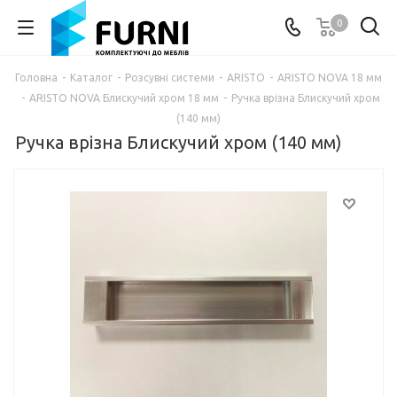
0
Головна
-
Каталог
-
Розсувні системи
-
ARISTO
-
ARISTO NOVA 18 мм
-
ARISTO NOVA Блискучий хром 18 мм
-
Ручка врізна Блискучий хром
(140 мм)
Ручка врізна Блискучий хром (140 мм)