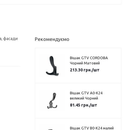
а, фасади
Рекомендуємо
Вішак GTV CORDOBA
Чорний Матовий
213.30
грн.
/шт
Вішак GTV A0-K24
великий Чорний
81.45
грн.
/шт
Вішак GTV B0-K24 малий