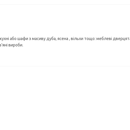
хні або шафи з масиву дуба, ясена , вільхи тощо: меблеві дверцят
в'яні вироби.