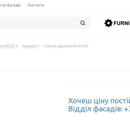
тор фасадів
Контакти
яні RICCO
-
Карнизи
-
Карниз дерев'яний КН №3
Хочеш ціну пості
Відділ фасадів: +