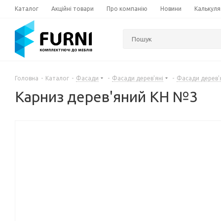
Каталог
Акційні товари
Про компанію
Новини
Калькуля
Головна
-
Каталог
-
Фасади
-
Фасади дерев'яні
-
Фасади дерев'
Карниз дерев'яний КН №3