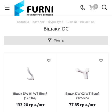
0
Головна
-
Каталог
-
Фурнітура
-
Вішаки
-
Вішаки DC
Вішаки DC
Фільтр
Вішак DW 01 WT Білий
Вішак DW 02 WT Білий
(126364)
(126365)
133.20
грн.
/шт
77.85
грн.
/шт