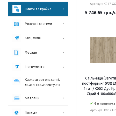
Артикул: K217 GG
Плити та крайка
5 746.65
грн.
/
Розсувні системи
Клеї, хімія
Фасади
Інструменти
Стільниця (Заготі
Каркаси ортопедичні,
постформінг (P3)) 
ламелі і комплектуючі
1 гат / K002 Дуб К
Сірий 4100х600х
Матраци
Є в наявност
Артикул: K002 FP
Послуги