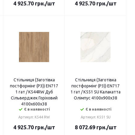
4 925.70
грн.
/шт
4 925.70
грн.
/шт
Стільниця (Заготівка
Стільниця (Заготівка
постформінг (P3)) EN717
постформінг (P3)) EN717
1 гат / K544RW Дуб
1 гат / K551 SU Калакатта
Сільверджек Горіховий
Олімпус 4100х900х38
4100х600х38
Є в наявності
Є в наявності
Артикул: K544 RW
Артикул: K551 SU
4 925.70
грн.
/шт
8 072.69
грн.
/шт