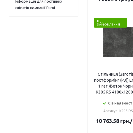
Інформація для постійних
клієнтів компанії Furni
ПІД
ЗАМОВЛЕННЯ
Стільниця (Заготі
постформінг (P3)) 
1 гат /Бетон Чор
K205 RS 4100х120
Є в наявност
Артикул: K205 RS
10 763.58
грн.