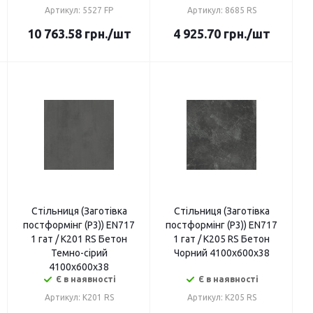
Артикул: 5527 FP
Артикул: 8685 RS
10 763.58
грн.
/шт
4 925.70
грн.
/шт
Стільниця (Заготівка
Стільниця (Заготівка
постформінг (P3)) EN717
постформінг (P3)) EN717
1 гат / K201 RS Бетон
1 гат / K205 RS Бетон
Темно-сірий
Чорний 4100х600х38
4100х600х38
Є в наявності
Є в наявності
Артикул: K201 RS
Артикул: K205 RS