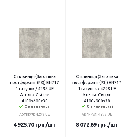
Стільниця (Заготівка
Стільниця (Заготівка
постформінг (P3)) EN717
постформінг (P3)) EN717
1 гатунок / 4298 UE
1 гатунок / 4298 UE
Ательє Світле
Ательє Світле
4100х600х38
4100х900х38
Є в наявності
Є в наявності
Артикул: 4298 UE
Артикул: 4298 UE
4 925.70
грн.
/шт
8 072.69
грн.
/шт