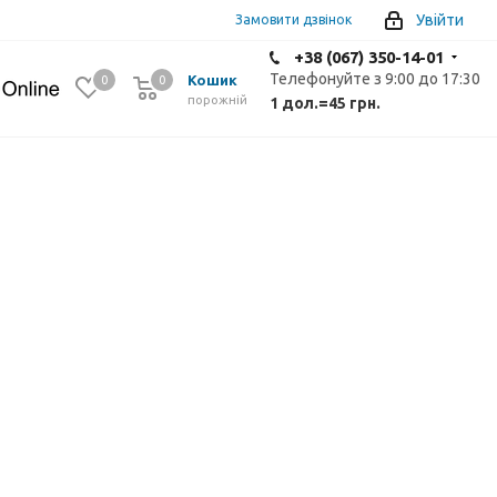
Увійти
Замовити дзвінок
+38 (067) 350-14-01
Телефонуйте з 9:00 до 17:30
Кошик
0
0
0
порожній
1 дол.
=
45 грн.