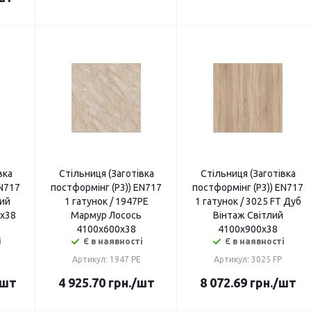
вка
Стільниця (Заготівка
Стільниця (Заготівка
EN717
постформінг (P3)) EN717
постформінг (P3)) EN717
ний
1 гатунок / 1947PE
1 гатунок / 3025 FT Дуб
0х38
Мармур Лосось
Вінтаж Світлий
4100х600х38
4100х900х38
і
Є в наявності
Є в наявності
Артикул: 1947 PE
Артикул: 3025 FP
/шт
4 925.70
грн.
/шт
8 072.69
грн.
/шт