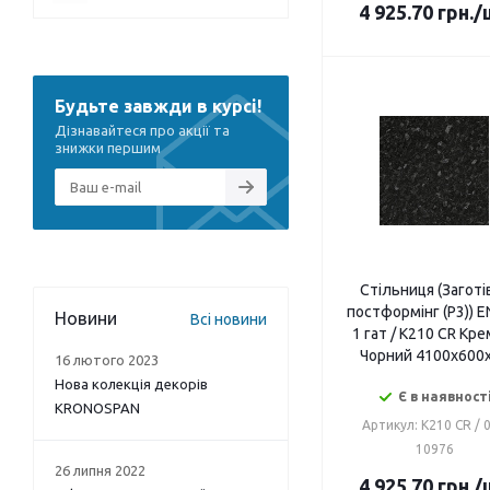
4 925.70
грн.
/
Будьте завжди в курсі!
Дізнавайтеся про акції та
знижки першим
Стільниця (Заготі
постформінг (P3)) 
Новини
Всі новини
1 гат / K210 CR Кре
Чорний 4100х600
16 лютого 2023
Нова колекція декорів
Є в наявност
KRONOSPAN
Артикул: K210 CR / 
10976
26 липня 2022
4 925.70
грн.
/