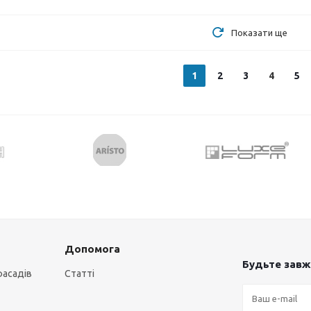
Показати ще
1
2
3
4
5
Допомога
Будьте завжд
фасадів
Статті