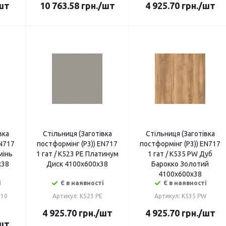
шт
10 763.58
грн.
/шт
4 925.70
грн.
/шт
вка
Стільниця (Заготівка
Стільниця (Заготівка
EN717
постформінг (P3)) EN717
постформінг (P3)) EN717
мінь
1 гат / K523 PE Платинум
1 гат / K535 PW Дуб
х38
Диск 4100х600х38
Барокко Золотий
4100х600х38
і
Є в наявності
Є в наявності
010
Артикул: K523 PE
Артикул: K535 PW
4 925.70
грн.
/шт
4 925.70
грн.
/шт
шт