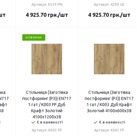
Артикул: K539 PN
Артикул: 4299 UE
шт
4 925.70
грн.
/шт
4 925.70
грн.
/шт
НОВИНКА
вка
Стільниця (Заготівка
Стільниця (Заготівка
EN717
постформінг (P3)) EN717
постформінг (P3)) EN717
рафт
1 гат / K003 FP Дуб
1 гат / K003 Дуб Крафт
38
Крафт Золотий
Золотий 4100х600х38
4100х1200х38
і
Є в наявності
Є в наявності
Артикул: K003 FP
Артикул: K003 FP