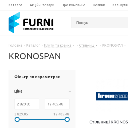
Каталог
Акційні товари
Про компанію
Новини
Калькуля
Головна
-
Каталог
-
Плити та крайка
-
Стільниці
-
KRONOSPAN
KRONOSPAN
Фільтр по параметрах
Ціна
2 829.85
12 405.48
Стільниці KRONO