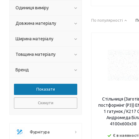
Одиниця виміру
По популярності
П
Довжина матеріалу
Ширина матеріалу
Товщина матеріалу
Бренд
Cтільниця (Заготі
Скинути
постформінг (P3)) 
1 гатунок / K217 
Андромеда Біл
4100х600х38
Фурнітура
Є в наявност