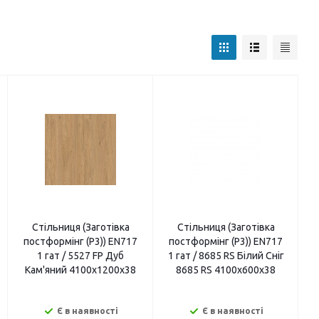
Стільниця (Заготівка
Стільниця (Заготівка
постформінг (P3)) EN717
постформінг (P3)) EN717
1 гат / 5527 FP Дуб
1 гат / 8685 RS Білий Сніг
Кам'яний 4100х1200х38
8685 RS 4100х600х38
Є в наявності
Є в наявності