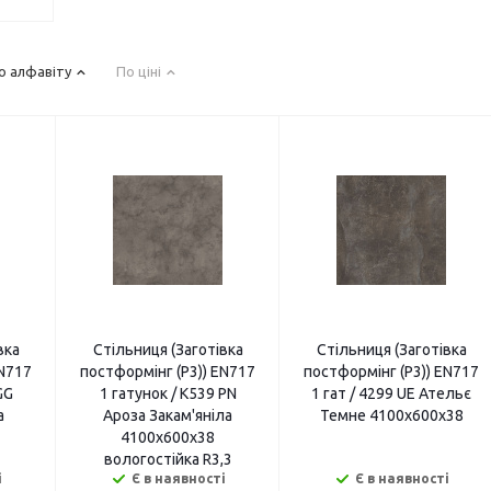
о алфавіту
По ціні
вка
Cтільниця (Заготівка
Стільниця (Заготівка
EN717
постформінг (P3)) EN717
постформінг (P3)) EN717
GG
1 гатунок / K539 PN
1 гат / 4299 UE Ательє
а
Ароза Закам'яніла
Темне 4100х600х38
4100х600х38
вологостійка R3,3
і
Є в наявності
Є в наявності