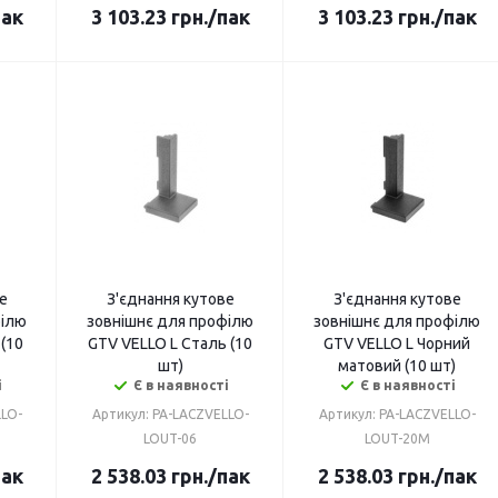
пак
3 103.23
грн.
/пак
3 103.23
грн.
/пак
е
З'єднання кутове
З'єднання кутове
філю
зовнішнє для профілю
зовнішнє для профілю
 (10
GTV VELLO L Сталь (10
GTV VELLO L Чорний
шт)
матовий (10 шт)
і
Є в наявності
Є в наявності
LLO-
Артикул: PA-LACZVELLO-
Артикул: PA-LACZVELLO-
LOUT-06
LOUT-20M
пак
2 538.03
грн.
/пак
2 538.03
грн.
/пак