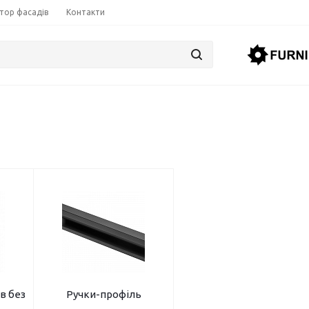
тор фасадів
Контакти
в без
Ручки-профіль