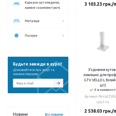
Каркаси ортопедичні,
3 103.23
грн.
/
ламелі і комплектуючі
Матраци
Послуги
Будьте завжди в курсі!
З'єднання кутов
Дізнавайтеся про акції та
знижки першим
зовнішнє для про
GTV VELLO L Білий
шт)
Є в наявност
Артикул: PA-LACZVE
LOUT-10
2 538.03
грн.
/
Новини
Всі новини