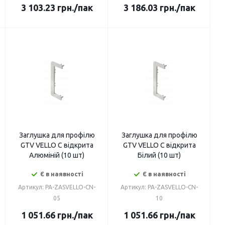
3 103.23
грн.
/пак
3 186.03
грн.
/пак
Заглушка для профілю
Заглушка для профілю
GTV VELLO C відкрита
GTV VELLO C відкрита
Алюміній (10 шт)
Білий (10 шт)
Є в наявності
Є в наявності
Артикул: PA-ZASVELLO-CN-
Артикул: PA-ZASVELLO-CN-
05
10
1 051.66
грн.
/пак
1 051.66
грн.
/пак