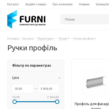
Каталог
Акційні товари
Про компанію
Новини
Калькуля
Головна
-
Каталог
-
Фурнітура
-
Ручки
-
Ручки профіль
Ручки профіль
Фільтр по параметрах
Ціна
18.90
3 904.69
Профіль для фасаді
ручок