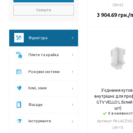
CIN-05
Скинути
3 904.69
грн.
/
Фурнітура
Плити та крайка
Розсувні системи
Клеї, хімія
З'єднання кутов
внутрішнє для про
GTV VELLO L Білий
Фасади
шт)
Є в наявност
Інструменти
Артикул: PA-LACZVE
LIN-10