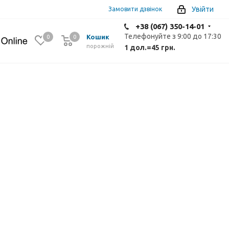
Увійти
Замовити дзвінок
+38 (067) 350-14-01
Телефонуйте з 9:00 до 17:30
Кошик
0
0
0
порожній
1 дол.
=
45 грн.