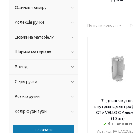
Одиниця виміру
Колекція ручки
По популярності
П
Довжина матеріалу
Ширина матеріалу
Бренд
Серія ручки
Розмір ручки
З'єднання кутов
внутрішнє для про
Колір фурнітури
GTV VELLO C Алюм
(10 шт)
Є в наявност
Артикул: PA-LACZVE