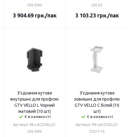
CIN-20M
LIN-05
3 904.69
грн.
/пак
3 103.23
грн.
/пак
З'єднання кутове
З'єднання кутове
внутрішнє для профілю
зовнішнє для профілю
GTV VELLO L Чорний
GTV VELLO C Білий (10
матовий (10 шт)
шт)
Є в наявності
Є в наявності
Артикул: PA-LACZVELLO-
Артикул: PA-LACZVELLO-
LIN-20M
COUT-10