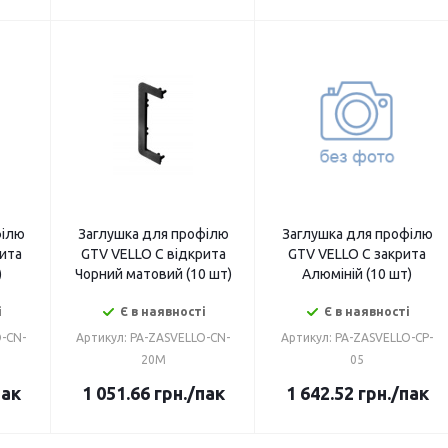
філю
Заглушка для профілю
Заглушка для профілю
ита
GTV VELLO C відкрита
GTV VELLO C закрита
)
Чорний матовий (10 шт)
Алюміній (10 шт)
і
Є в наявності
Є в наявності
O-CN-
Артикул: PA-ZASVELLO-CN-
Артикул: PA-ZASVELLO-CP-
20M
05
пак
1 051.66
грн.
/пак
1 642.52
грн.
/пак