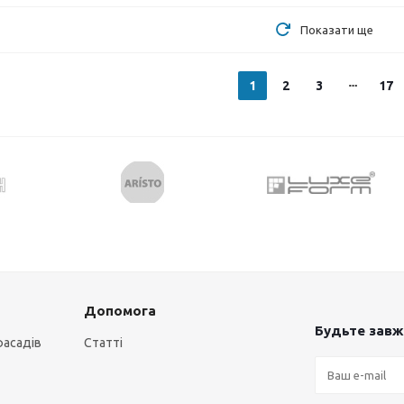
Показати ще
1
2
3
17
Допомога
Будьте завжд
фасадів
Статті