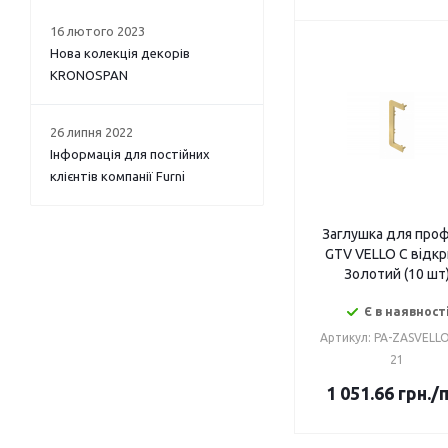
16 лютого 2023
Нова колекція декорів
KRONOSPAN
26 липня 2022
Інформація для постійних
клієнтів компанії Furni
Заглушка для про
GTV VELLO C відкр
Золотий (10 шт
Є в наявност
Артикул: PA-ZASVELL
21
1 051.66
грн.
/