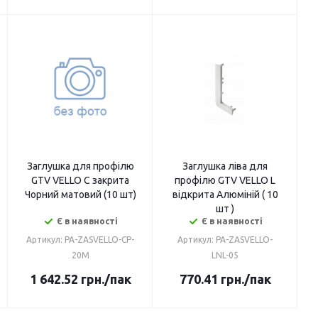
Заглушка для профілю
Заглушка ліва для
GTV VELLO C закрита
профілю GTV VELLO L
Чорний матовий (10 шт)
відкрита Алюміній ( 10
шт )
Є в наявності
Є в наявності
Артикул: PA-ZASVELLO-CP-
Артикул: PA-ZASVELLO-
20M
LNL-05
1 642.52
грн.
/пак
770.41
грн.
/пак