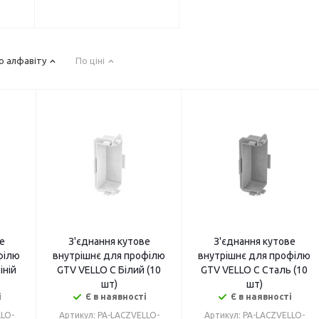
о алфавіту
По ціні
е
З'єднання кутове
З'єднання кутове
філю
внутрішнє для профілю
внутрішнє для профілю
іній
GTV VELLO C Білий (10
GTV VELLO C Сталь (10
шт)
шт)
і
Є в наявності
Є в наявності
LLO-
Артикул: PA-LACZVELLO-
Артикул: PA-LACZVELLO-