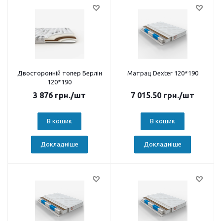
Двосторонній топер Берлін
Матрац Dexter 120*190
120*190
3 876
грн.
/шт
7 015.50
грн.
/шт
В кошик
В кошик
Докладніше
Докладніше