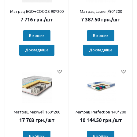
Матрац EGO+COCOS 90*200
Матрац Lauren/90*200
7 716
грн.
/шт
7 387.50
грн.
/шт
В кошик
В кошик
Докладніше
Докладніше
Матрац Maxwell 160*200
Матрац Perfection 140*200
17 703
грн.
/шт
10 144.50
грн.
/шт
В кошик
В кошик