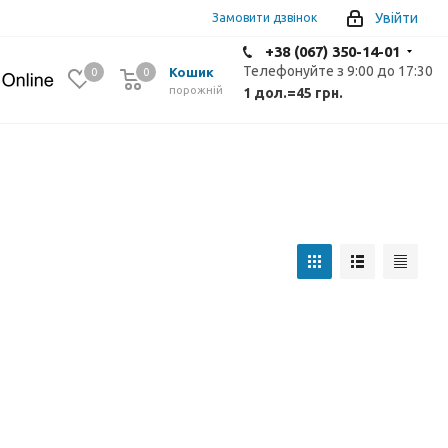
Увійти
Замовити дзвінок
+38 (067) 350-14-01
Телефонуйте з 9:00 до 17:30
Кошик
0
0
0
порожній
1 дол.
=
45 грн.