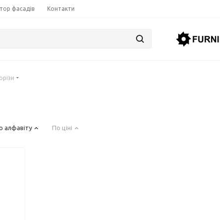
тор фасадів
Контакти
орізи
о алфавіту
По ціні