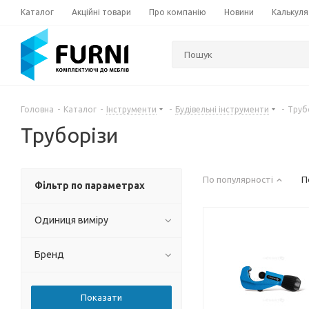
Каталог
Акційні товари
Про компанію
Новини
Калькуля
Головна
-
Каталог
-
Інструменти
-
Будівельні інструменти
-
Труб
Труборізи
По популярності
П
Фільтр по параметрах
Одиниця виміру
Бренд