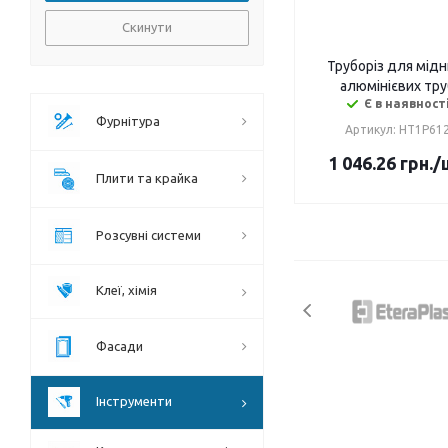
Скинути
Труборіз для мідни
алюмінієвих тру
Є в наявност
Фурнітура
Артикул: HT1P61
1 046.26
грн.
/
Плити та крайка
Розсувні системи
Клеї, хімія
Фасади
Інструменти