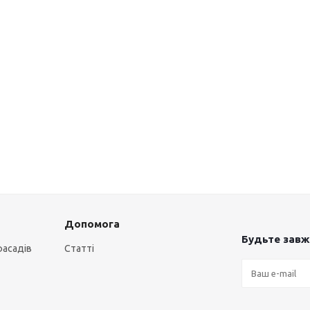
Допомога
Будьте завжд
фасадів
Статті