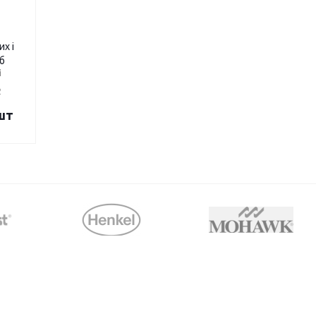
х і
б
і
2
шт