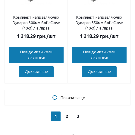
Комплект направляючих
Комплект направляючих
Dynapro 300мм Soft-Close
Dynapro 350мм Soft-Close
(40кг) лів./прав.
(40кг) лів./прав.
1 218.29
грн.
/шт
1 218.29
грн.
/шт
Повідомити коли
Повідомити коли
з'явиться
з'явиться
Докладніше
Докладніше
Показати ще
1
2
3