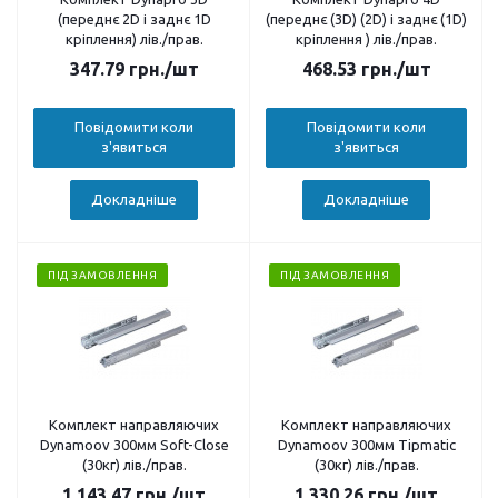
(переднє 2D і заднє 1D
(переднє (3D) (2D) і заднє (1D)
кріплення) лів./прав.
кріплення ) лів./прав.
347.79
грн.
/шт
468.53
грн.
/шт
Повідомити коли
Повідомити коли
з'явиться
з'явиться
Докладніше
Докладніше
ПІД ЗАМОВЛЕННЯ
ПІД ЗАМОВЛЕННЯ
Комплект направляючих
Комплект направляючих
Dynamoov 300мм Soft-Close
Dynamoov 300мм Tipmatic
(30кг) лів./прав.
(30кг) лів./прав.
1 143.47
грн.
/шт
1 330.26
грн.
/шт