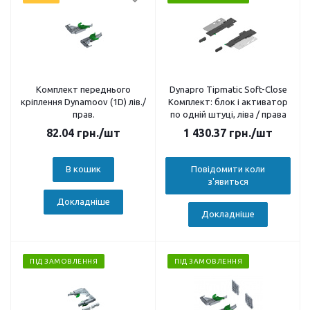
Комплект переднього
Dynapro Tipmatic Soft-Close
кріплення Dynamoov (1D) лів./
Комплект: блок і активатор
прав.
по одній штуці, ліва / права
82.04
грн.
/шт
1 430.37
грн.
/шт
В кошик
Повідомити коли
з'явиться
Докладніше
Докладніше
ПІД ЗАМОВЛЕННЯ
ПІД ЗАМОВЛЕННЯ