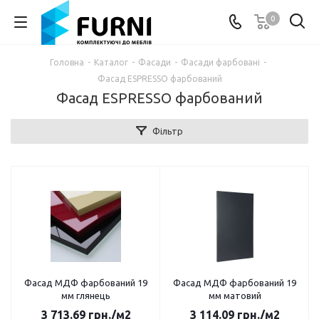
0
Головна
-
Каталог
-
Фасади
-
Фасади фарбовані
-
Фасад ESPRESSO фарбований
Фасад ESPRESSO фарбований
Фільтр
Фасад МДФ фарбований 19
Фасад МДФ фарбований 19
мм глянець
мм матовий
3 713.69
грн.
/м2
3 114.09
грн.
/м2