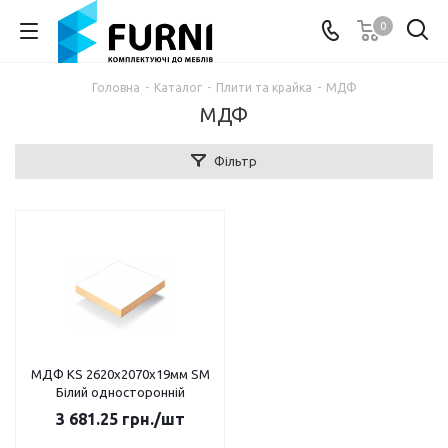
0
Головна
-
Каталог
-
Плити та крайка
-
МДФ
МДФ
Фільтр
МДФ KS 2620х2070х19мм SM
Білий односторонній
3 681.25
грн.
/шт