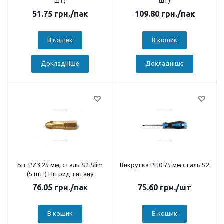
шт)
шт)
51.75
грн.
/пак
109.80
грн.
/пак
В кошик
В кошик
Докладніше
Докладніше
Біт PZ3 25 мм, сталь S2 Slim
Викрутка PH0 75 мм сталь S2
(5 шт.) Нітрид титану
76.05
грн.
/пак
75.60
грн.
/шт
В кошик
В кошик