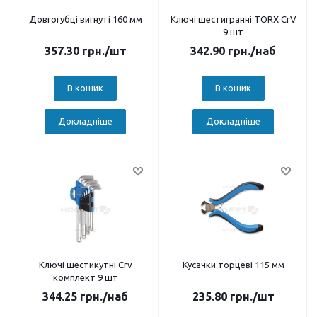
Довгогубці вигнуті 160 мм
Ключі шестигранні TORX CrV
9 шт
357.30
грн.
/шт
342.90
грн.
/наб
В кошик
В кошик
Докладніше
Докладніше
Ключі шестикутні Crv
Кусачки торцеві 115 мм
комплект 9 шт
344.25
грн.
/наб
235.80
грн.
/шт