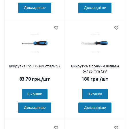
Докладніше
Докладніше
Викрутка PZ0 75 мм сталь S2
Викрутка з прямим шліцем
6x125 mm CrV
83.70
грн.
/шт
180
грн.
/шт
В кошик
В кошик
Докладніше
Докладніше