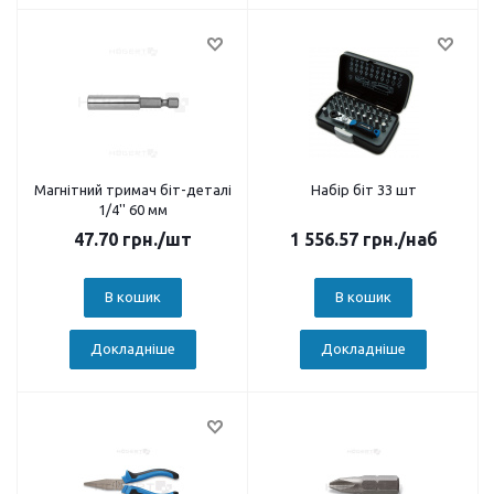
Магнітний тримач біт-деталі
Набір біт 33 шт
1/4'' 60 мм
47.70
грн.
/шт
1 556.57
грн.
/наб
В кошик
В кошик
Докладніше
Докладніше