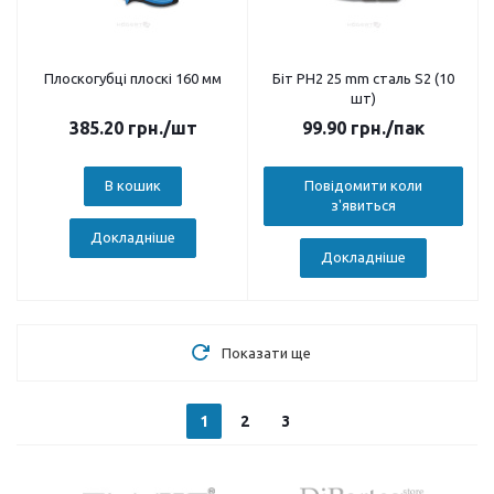
Плоскогубці плоскі 160 мм
Біт PH2 25 mm сталь S2 (10
шт)
385.20
грн.
/шт
99.90
грн.
/пак
В кошик
Повідомити коли
з'явиться
Докладніше
Докладніше
Показати ще
1
2
3