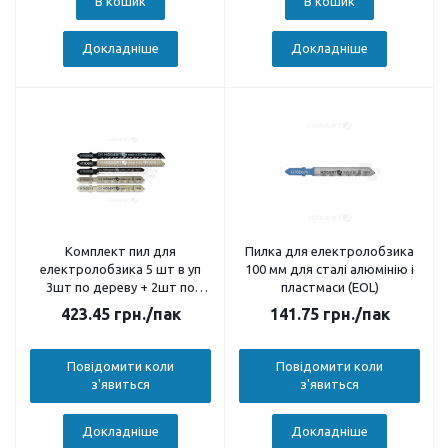
В кошик
В кошик
Докладніше
Докладніше
Комплект пил для
Пилка для електролобзика
електролобзика 5 шт в уп
100 мм для сталі алюмінію і
3шт по дереву + 2шт по
пластмаси (EOL)
металу
423.45
грн.
/пак
141.75
грн.
/пак
Повідомити коли
Повідомити коли
з'явиться
з'явиться
Докладніше
Докладніше