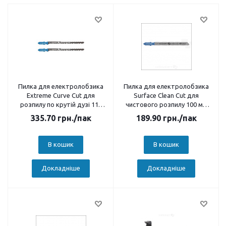
Пилка для електролобзика
Пилка для електролобзика
Extreme Curve Cut для
Surface Clean Cut для
розпилу по крутій дузі 115
чистового розпилу 100 мм
мм 2 шт в уп
2шт в уп
335.70
грн.
/пак
189.90
грн.
/пак
В кошик
В кошик
Докладніше
Докладніше