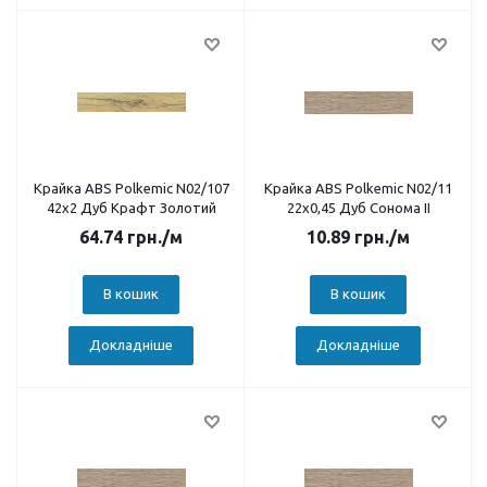
Крайка ABS Polkemic N02/107
Крайка ABS Polkemic N02/11
42х2 Дуб Крафт Золотий
22х0,45 Дуб Сонома II
64.74
грн.
/м
10.89
грн.
/м
В кошик
В кошик
Докладніше
Докладніше