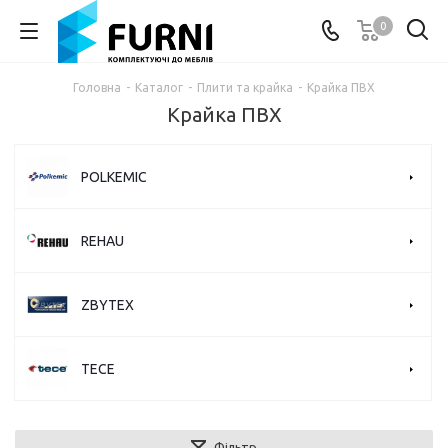
0
Головна
-
Каталог
-
Плити та крайка
-
Крайка ПВХ
Крайка ПВХ
POLKEMIC
REHAU
ZBYTEX
TECE
Фільтр