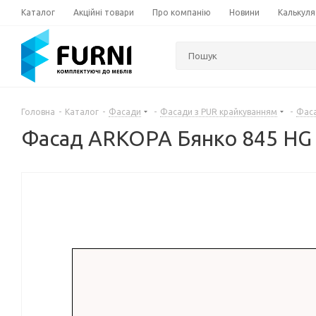
Каталог
Акційні товари
Про компанію
Новини
Калькуля
Головна
-
Каталог
-
Фасади
-
Фасади з PUR крайкуванням
-
Фас
Фасад ARKOPA Бянко 845 HG