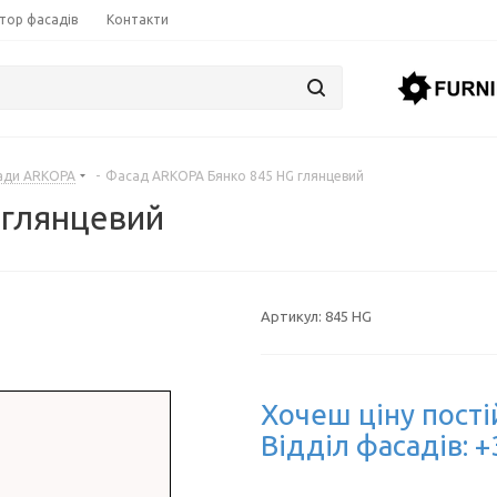
тор фасадів
Контакти
ади ARKOPA
-
Фасад ARKOPA Бянко 845 HG глянцевий
 глянцевий
Артикул:
845 HG
Хочеш ціну пості
Відділ фасадів: +