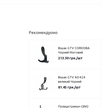
Рекомендуємо
Вішак GTV CORDOBA
Чорний Матовий
213.30
грн.
/шт
Вішак GTV A0-K24
великий Чорний
81.45
грн.
/шт
Полицетримач GINO