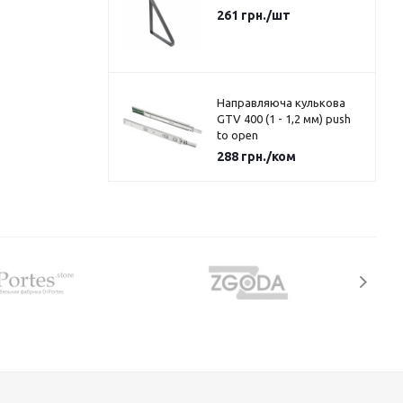
261
грн.
/шт
Направляюча кулькова
GTV 400 (1 - 1,2 мм) push
to open
288
грн.
/ком