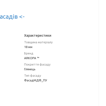
асадів <-
Характеристики
Товщина матеріалу
18 мм
Бренд
ARKOPA ™
Покриття фасаду
Глянець
Тип фасаду
ФасадМДФ_ПУ