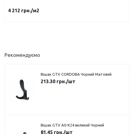
4 212
грн.
/м2
Рекомендуємо
Вішак GTV CORDOBA Чорний Матовий
213.30
грн.
/шт
Вішак GTV A0-K24 великий Чорний
81.45
грн.
/шт