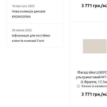
3 771
грн.
/м
16 лютого 2023
Нова колекція декорів
KRONOSPAN
26 липня 2022
Інформація для постійних
клієнтів компанії Furni
Фасад idea LUXEF
ультраматовий МТ-
iS Фраппе, 17,7
Немає в наявнос
3 771
грн.
/м