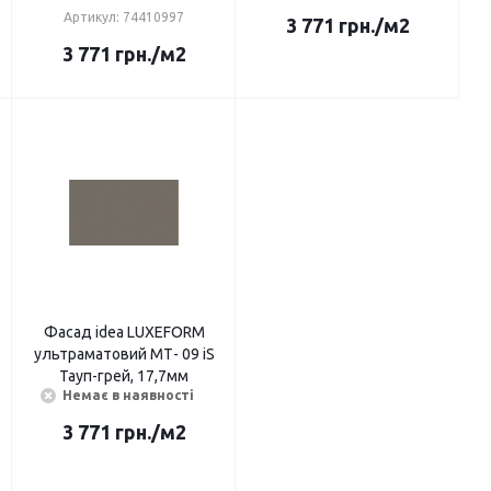
Артикул: 74410997
3 771
грн.
/м2
3 771
грн.
/м2
Фасад idea LUXEFORМ
ультраматовий МТ- 09 iS
Тауп-грей, 17,7мм
Немає в наявності
3 771
грн.
/м2