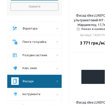
Скинути
Фасад idea LUXEF
ультраматовий МТ- 
Маршмелоу, 17,7
Фурнітура
Немає в наявно
Артикул: 7429573
Плити та крайка
3 771
грн.
/м
Розсувні системи
Клеї, хімія
Фасади
Інструменти
Фасад idea LUXEF