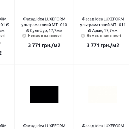
ORМ
Фасад idea LUXEFORМ
Фасад idea LUXEFORМ
01 iS
ультраматовий МТ- 010
ультраматовий МТ- 011
мм
iS Сульфур, 17,7мм
iS Аріан, 17,7мм
сті
Немає в наявності
Немає в наявності
0
3 771
грн.
/м2
3 771
грн.
/м2
2
ORМ
Фасад idea LUXEFORМ
Фасад idea LUXEFORМ