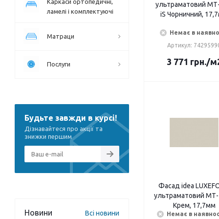
Каркаси ортопедичні,
ультраматовий МТ-
ламелі і комплектуючі
iS Чорничний, 17,
Немає в наявно
Матраци
Артикул: 7429599
3 771
грн.
/м
Послуги
Будьте завжди в курсі!
Дізнавайтеся про акції та
знижки першим
Фасад idea LUXEF
ультраматовий МТ- 
Крем, 17,7мм
Новини
Всі новини
Немає в наявнос