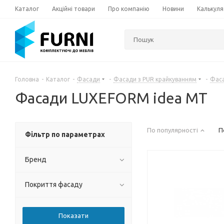
Каталог
Акційні товари
Про компанію
Новини
Калькуля
Головна
-
Каталог
-
Фасади
-
Фасади з PUR крайкуванням
-
Фаса
Фасади LUXEFORМ idea MT
По популярності
П
Фільтр по параметрах
Бренд
Покриття фасаду