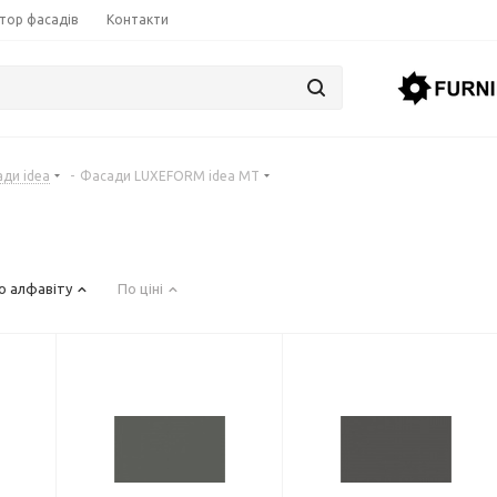
тор фасадів
Контакти
ди idea
-
Фасади LUXEFORМ idea MT
о алфавіту
По ціні