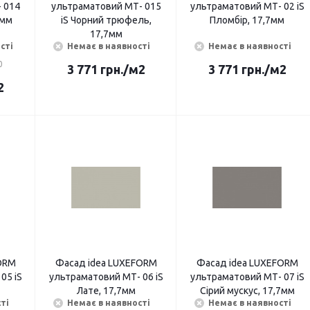
 014
ультраматовий МТ- 015
ультраматовий МТ- 02 iS
7мм
iS Чорний трюфель,
Пломбір, 17,7мм
17,7мм
сті
Немає в наявності
Немає в наявності
0
3 771
грн.
/м2
3 771
грн.
/м2
2
ORМ
Фасад idea LUXEFORМ
Фасад idea LUXEFORМ
05 iS
ультраматовий МТ- 06 iS
ультраматовий МТ- 07 iS
Лате, 17,7мм
Сірий мускус, 17,7мм
ті
Немає в наявності
Немає в наявності