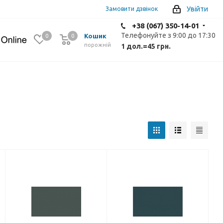
Увійти
Замовити дзвінок
+38 (067) 350-14-01
Телефонуйте з 9:00 до 17:30
Кошик
0
0
0
порожній
1 дол.
=
45 грн.