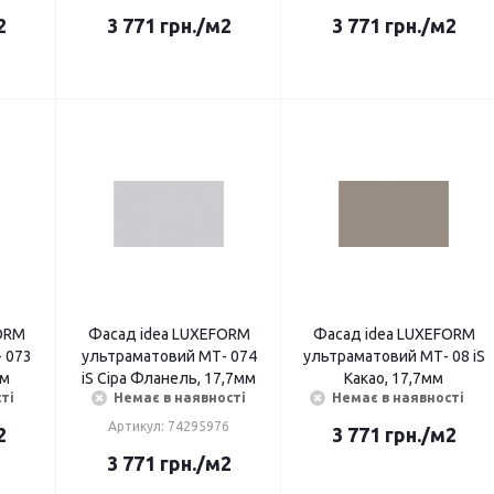
2
3 771
грн.
/м2
3 771
грн.
/м2
ORМ
Фасад idea LUXEFORМ
Фасад idea LUXEFORМ
 073
ультраматовий МТ- 074
ультраматовий МТ- 08 iS
мм
iS Сіра Фланель, 17,7мм
Какао, 17,7мм
ті
Немає в наявності
Немає в наявності
Артикул: 74295976
2
3 771
грн.
/м2
3 771
грн.
/м2