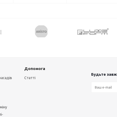
Допомога
Будьте завжд
фасадів
Статті
міну
і-