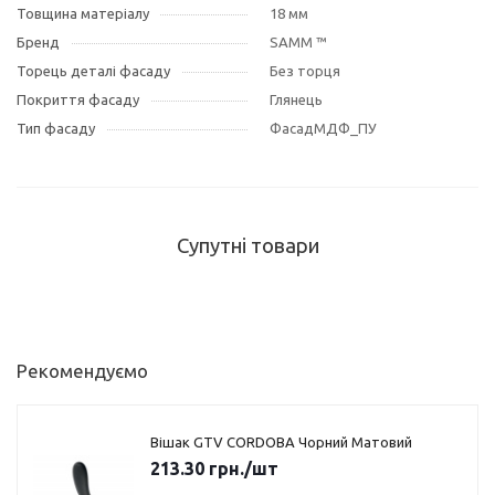
Товщина матеріалу
18 мм
Бренд
SAMM ™
Торець деталі фасаду
Без торця
Покриття фасаду
Глянець
Тип фасаду
ФасадМДФ_ПУ
Супутні товари
Рекомендуємо
Вішак GTV CORDOBA Чорний Матовий
213.30
грн.
/шт