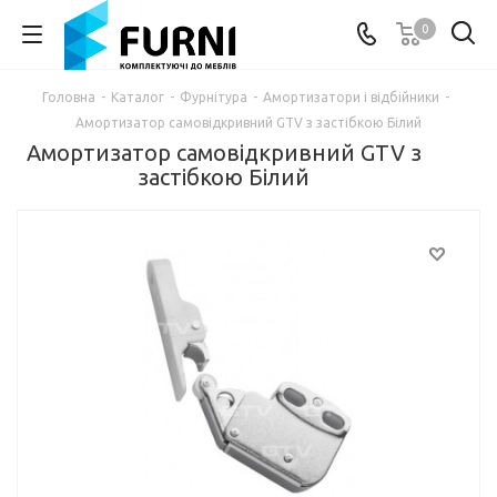
0
Головна
-
Каталог
-
Фурнітура
-
Амортизатори і відбійники
-
Амортизатор самовідкривний GTV з застібкою Білий
Амортизатор самовідкривний GTV з
застібкою Білий