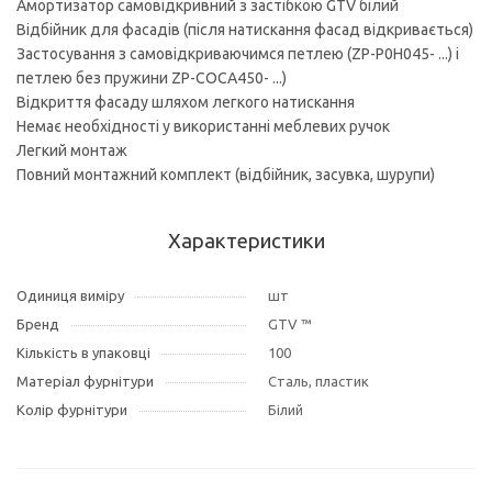
Амортизатор самовідкривний з застібкою GTV білий
Відбійник для фасадів (після натискання фасад відкривається)
Застосування з самовідкриваючимся петлею (ZP-P0H045- ...) і
петлею без пружини ZP-COCA450- ...)
Відкриття фасаду шляхом легкого натискання
Немає необхідності у використанні меблевих ручок
Легкий монтаж
Повний монтажний комплект (відбійник, засувка, шурупи)
Характеристики
Одиниця виміру
шт
Бренд
GTV ™
Кількість в упаковці
100
Матеріал фурнітури
Сталь, пластик
Колір фурнітури
Білий