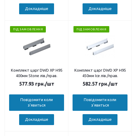
Докладніше
Докладніше
ПІД ЗАМОВЛЕННЯ
ПІД ЗАМОВЛЕННЯ
Комплект царг DWD XP H95
Комплект царг DWD XP H95
400мм Stone лів./прав.
450мм Ice лів./прав.
577.93
грн.
/шт
582.57
грн.
/шт
Повідомити коли
Повідомити коли
з'явиться
з'явиться
Докладніше
Докладніше