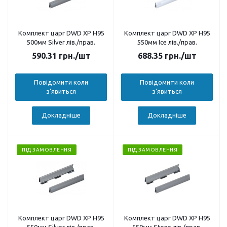
Комплект царг DWD XP H95
Комплект царг DWD XP H95
500мм Silver лів./прав.
550мм Ice лів./прав.
590.31
грн.
/шт
688.35
грн.
/шт
Повідомити коли
Повідомити коли
з'явиться
з'явиться
Докладніше
Докладніше
ПІД ЗАМОВЛЕННЯ
ПІД ЗАМОВЛЕННЯ
Комплект царг DWD XP H95
Комплект царг DWD XP H95