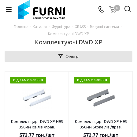
0
Головна
-
Каталог
-
Фурнітура
-
GRASS
-
Висувні системи
-
Комплектуючі DWD XP
Комплектуючі DWD XP
Фільтр
ПІД ЗАМОВЛЕННЯ
ПІД ЗАМОВЛЕННЯ
Комплект царг DWD XP H95
Комплект царг DWD XP H95
350мм Ice лів./прав.
350мм Stone лів./прав.
572.77
грн.
/шт
572.77
грн.
/шт