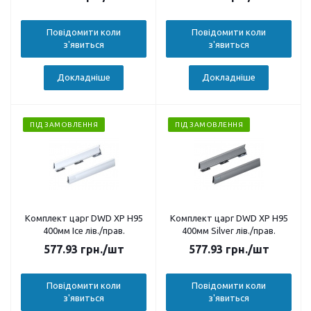
Повідомити коли
Повідомити коли
з'явиться
з'явиться
Докладніше
Докладніше
ПІД ЗАМОВЛЕННЯ
ПІД ЗАМОВЛЕННЯ
Комплект царг DWD XP H95
Комплект царг DWD XP H95
400мм Ice лів./прав.
400мм Silver лів./прав.
577.93
грн.
/шт
577.93
грн.
/шт
Повідомити коли
Повідомити коли
з'явиться
з'явиться