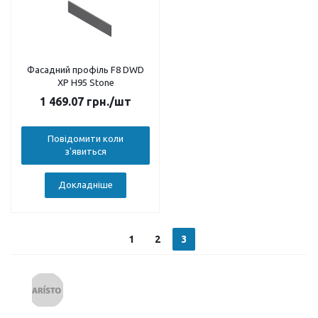
Фасадний профіль F8 DWD
XP H95 Stone
1 469.07
грн.
/шт
Повідомити коли
з'явиться
Докладніше
1
2
3