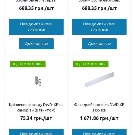
550мм Silver лів./прав.
550мм Stone лів./прав.
688.35
грн.
/шт
688.35
грн.
/шт
Повідомити коли
Повідомити коли
з'явиться
з'явиться
Докладніше
Докладніше
ПІД ЗАМОВЛЕННЯ
ПІД ЗАМОВЛЕННЯ
Кріплення фасаду DWD-XP на
Фасадний профіль DWD XP
саморізи (з гвинтом)
H95 Ice
75.34
грн.
/шт
1 671.86
грн.
/шт
Повідомити коли
Повідомити коли