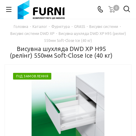
0
Головна
-
Каталог
-
Фурнітура
-
GRASS
-
Висувні системи
-
Висувні системи DWD XP
-
Висувна шухляда DWD XP Н95 (релінг)
550мм Soft-Close Ice (40 кг)
Висувна шухляда DWD XP Н95
(релінг) 550мм Soft-Close Ice (40 кг)
ПІД ЗАМОВЛЕННЯ