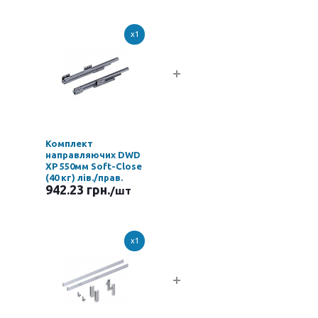
x1
Комплект
направляючих DWD
XP 550мм Soft-Close
(40 кг) лів./прав.
942.23 грн.
/шт
x1