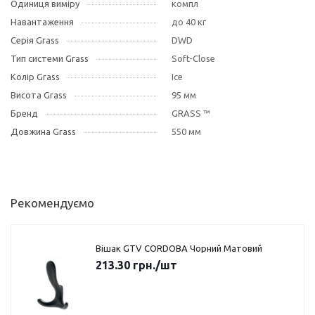
Одиниця виміру
компл
Навантаження
до 40 кг
Серія Grass
DWD
Тип системи Grass
Soft-Close
Колір Grass
Ice
Висота Grass
95 мм
Бренд
GRASS ™
Довжина Grass
550 мм
Рекомендуємо
Вішак GTV CORDOBA Чорний Матовий
213.30
грн.
/шт