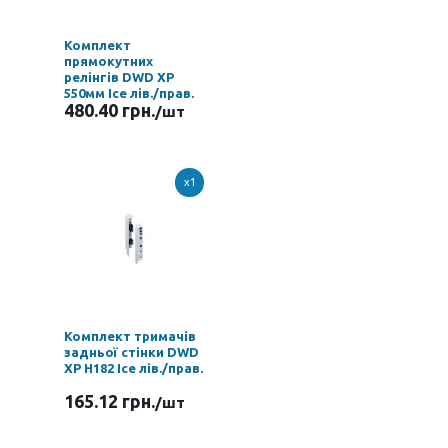
Комплект
прямокутних
релінгів DWD XP
550мм Ice лів./прав.
480.40 грн.
/шт
x1
Комплект тримачів
задньої стінки DWD
XP H182 Ice лів./прав.
165.12 грн.
/шт