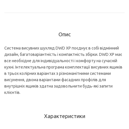
Опис
Система висувних шухляд DWD XP поєднує в собі відмінний
дизайн, багатоваріантність і компактність збірки. DWD XP має
все необхідне для індивідуальності і комфорту на сучасній
кухні. Інтелектуальна програма комплектації висувних ящиків
в трьох колірних варіантах з різноманітними системами
висунення, двома варіантами фасадних профілів для
внутрішніх ящиків здатна задовольнити будь-які запити
клієнтів.
Характеристики