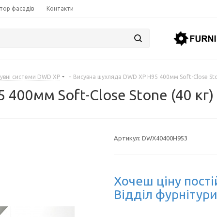
тор фасадів
Контакти
увні системи DWD XP
-
Висувна шухляда DWD XP Н95 400мм Soft-Close Sto
400мм Soft-Close Stone (40 кг)
Артикул:
DWX40400H953
Хочеш ціну пості
Відділ фурнітури