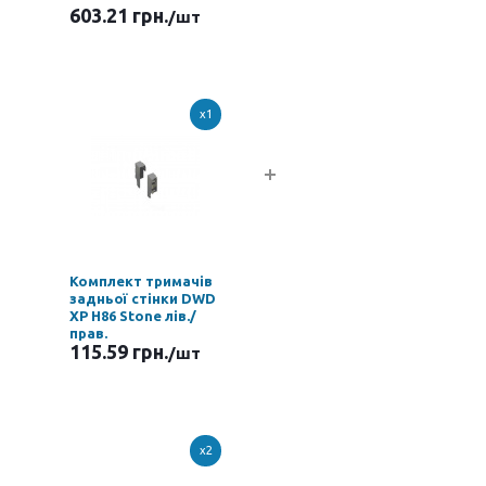
603.21 грн.
/шт
x1
Комплект тримачів
задньої стінки DWD
XP H86 Stone лів./
прав.
115.59 грн.
/шт
x2