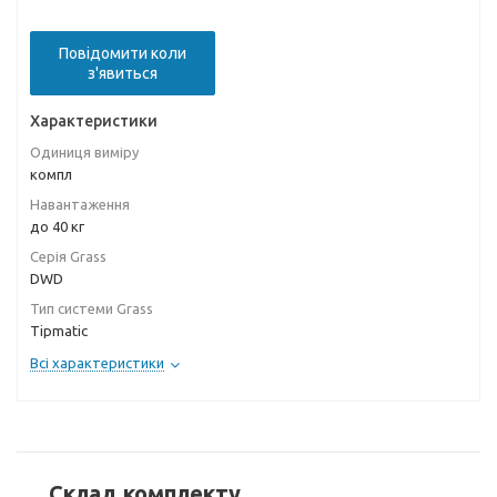
Повідомити коли
з'явиться
Характеристики
Одиниця виміру
компл
Навантаження
до 40 кг
Серія Grass
DWD
Тип системи Grass
Tipmatic
Всі характеристики
Склад комплекту