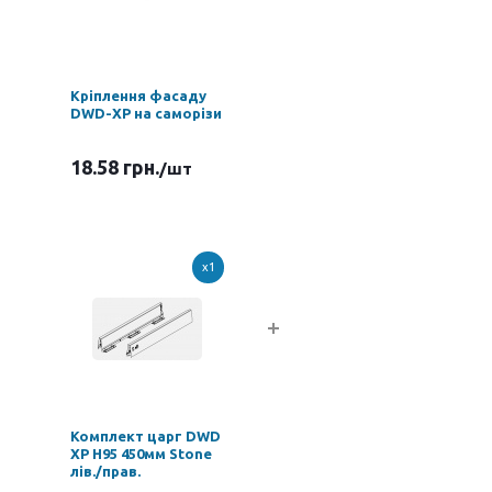
Кріплення фасаду
DWD-XP на саморізи
18.58 грн.
/шт
x1
Комплект царг DWD
XP H95 450мм Stone
лів./прав.