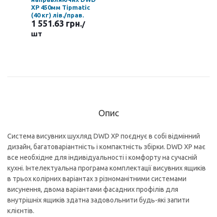
XP 450мм Tipmatic
(40 кг) лів./прав.
1 551.63 грн.
/
шт
Опис
Система висувних шухляд DWD XP поєднує в собі відмінний
дизайн, багатоваріантність і компактність збірки. DWD XP має
все необхідне для індивідуальності і комфорту на сучасній
кухні. Інтелектуальна програма комплектації висувних ящиків
в трьох колірних варіантах з різноманітними системами
висунення, двома варіантами фасадних профілів для
внутрішніх ящиків здатна задовольнити будь-які запити
клієнтів.