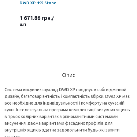
DWD XP H95 Stone
1 671.86 грн.
/
шт
Опис
Система висувних шухляд DWD XP поєднує в собі відмінний
дизайн, багатоваріантність і компактність збірки. DWD XP має
все необхідне для індивідуальності і комфорту на сучасній
кухні. Інтелектуальна програма комплектації висувних ящиків
в трьох колірних варіантах з різноманітними системами
висунення, двома варіантами фасадних профілів для
внутрішніх ящиків здатна задовольнити будь-які запити
клієнтів.