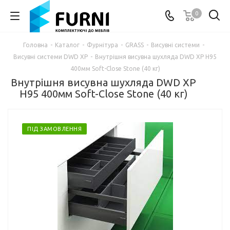
0
Головна
-
Каталог
-
Фурнітура
-
GRASS
-
Висувні системи
-
Висувні системи DWD XP
-
Внутрішня висувна шухляда DWD XP Н95
400мм Soft-Close Stone (40 кг)
Внутрішня висувна шухляда DWD XP
Н95 400мм Soft-Close Stone (40 кг)
ПІД ЗАМОВЛЕННЯ