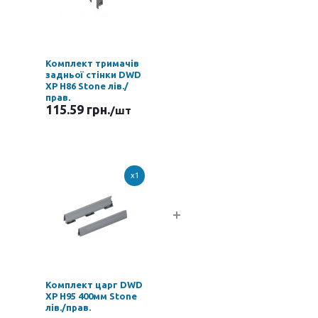
Комплект тримачів
задньої стінки DWD
XP H86 Stone лів./
прав.
115.59 грн.
/шт
x1
Комплект царг DWD
XP H95 400мм Stone
лів./прав.