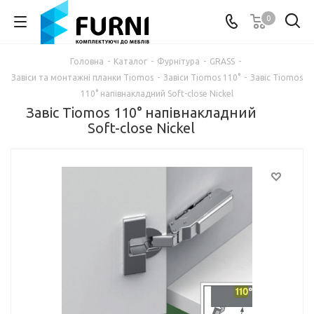
0
Головна
-
Каталог
-
Фурнітура
-
GRASS
-
Завіси та монтажні планки Tiomos
-
Завіси Tiomos 110°
-
Завіс Tiomos
110° напівнакладний Soft-close Nickel
Завіс Tiomos 110° напівнакладний
Soft-close Nickel