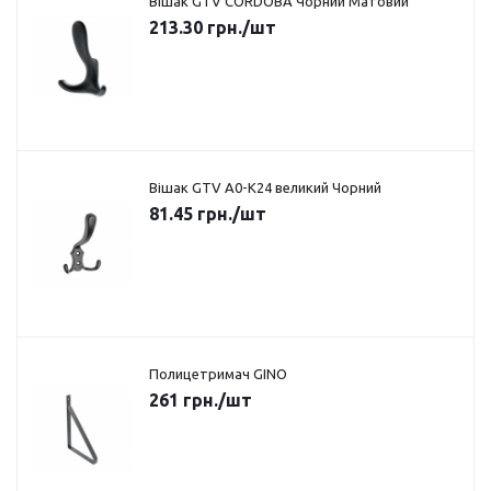
Вішак GTV CORDOBA Чорний Матовий
213.30
грн.
/шт
Вішак GTV A0-K24 великий Чорний
81.45
грн.
/шт
Полицетримач GINO
261
грн.
/шт