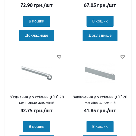
72.90
грн.
/шт
67.05
грн.
/шт
В кошик
В кошик
Докладніше
Докладніше
З'єднання до стільниці "U" 28
Закінчення до стільниці "L" 28
мм пряме алюміній
мм ліве алюміній
42.75
грн.
/шт
41.85
грн.
/шт
В кошик
В кошик