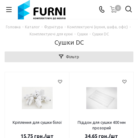
0
Головна
-
Каталог
-
Фурнітура
-
Комплектуючі (кухня, шафа, офіс)
-
Комплектуючі для кухні
-
Сушки
-
Сушки DC
Сушки DC
Фільтр
Кріплення для сушки білої
Піддон для сушки 400 мм
прозорий
15.75
грн.
/шт
34.65
грн.
/шт