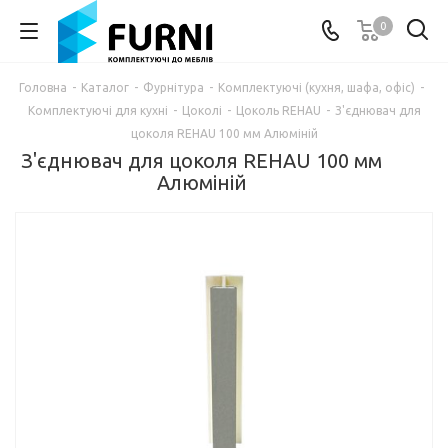
0
Головна
-
Каталог
-
Фурнітура
-
Комплектуючі (кухня, шафа, офіс)
-
Комплектуючі для кухні
-
Цоколі
-
Цоколь REHAU
-
З'єднювач для
цоколя REHAU 100 мм Алюміній
З'єднювач для цоколя REHAU 100 мм
Алюміній