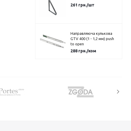
261
грн.
/шт
Направляюча кулькова
GTV 400 (1 - 1,2 мм) push
to open
288
грн.
/ком