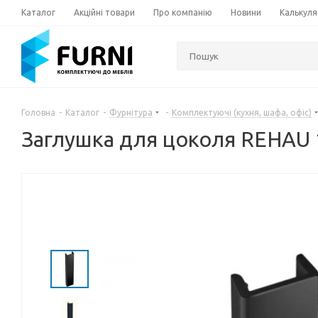
Каталог
Акційні товари
Про компанію
Новини
Калькуля
Головна
-
Каталог
-
Фурнітура
-
Комплектуючі (кухня, шафа, офіс)
Заглушка для цоколя REHAU 