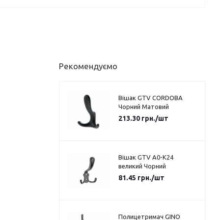
Рекомендуємо
Вішак GTV CORDOBA
Чорний Матовий
213.30
грн.
/шт
Вішак GTV A0-K24
великий Чорний
81.45
грн.
/шт
Полицетримач GINO