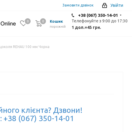
Увійти
Замовити дзвінок
+38 (067) 350-14-01
Телефонуйте з 9:00 до 17:30
Кошик
0
0
0
порожній
1 дол.
=
45 грн.
 цоколя REHAU 100 мм Чорна
йного клієнта? Дзвони!
: +38 (067) 350-14-01