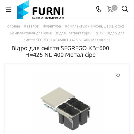
0
Головна
-
Каталог
-
Фурнітура
-
Комплектуючі (кухня, шафа, офіс)
-
Комплектуючі для кухні
-
Відра і сегрегатори
-
REJS
-
Відро для
сміття SEGREGO KB=600 H=425 NL-400 Метал сіре
Відро для сміття SEGREGO KB=600
H=425 NL-400 Метал сіре