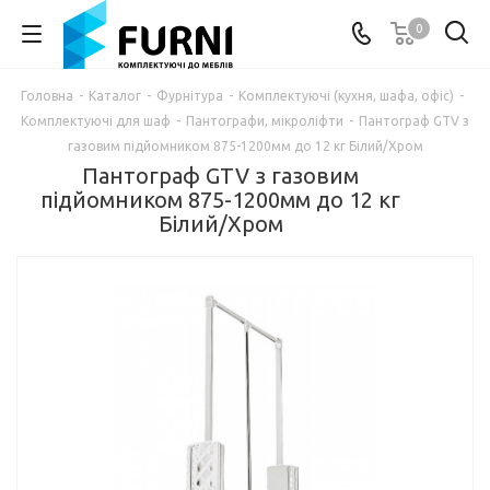
0
Головна
-
Каталог
-
Фурнітура
-
Комплектуючі (кухня, шафа, офіс)
-
Комплектуючі для шаф
-
Пантографи, мікроліфти
-
Пантограф GTV з
газовим підйомником 875-1200мм до 12 кг Білий/Хром
Пантограф GTV з газовим
підйомником 875-1200мм до 12 кг
Білий/Хром