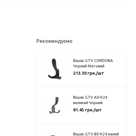
Рекомендуємо
Вішак GTV CORDOBA
Чорний Матовий
213.30
грн.
/шт
Вішак GTV A0-K24
великий Чорний
81.45
грн.
/шт
Вішак GTV B0-K24 малий