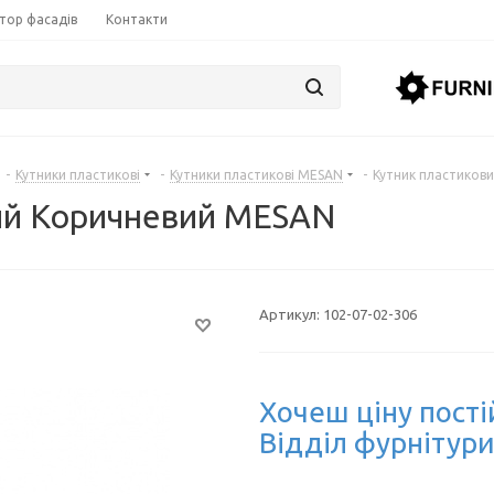
тор фасадів
Контакти
-
Кутники пластикові
-
Кутники пластикові MESAN
-
Кутник пластиков
ий Коричневий MESAN
Артикул:
102-07-02-306
Хочеш ціну пості
Відділ фурнітури