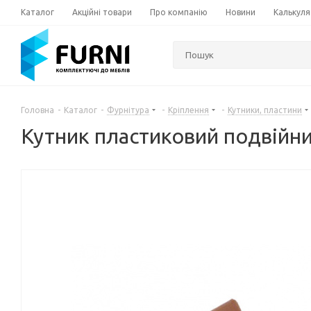
Каталог
Акційні товари
Про компанію
Новини
Калькуля
Головна
-
Каталог
-
Фурнітура
-
Кріплення
-
Кутники, пластини
Кутник пластиковий подвійн