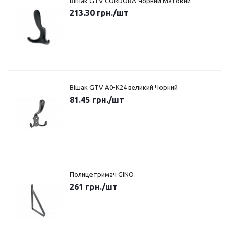
Вішак GTV CORDOBA Чорний Матовий
213.30
грн.
/шт
Вішак GTV A0-K24 великий Чорний
81.45
грн.
/шт
Полицетримач GINO
261
грн.
/шт