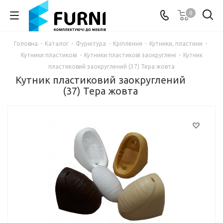
0
Головна
-
Каталог
-
Фурнітура
-
Кріплення
-
Кутники, пластини
-
Кутники пластикові
-
Кутники пластикові заокруглені
-
Кутник
пластиковий заокруглений (37) Тера жовта
Кутник пластиковий заокруглений
(37) Тера жовта