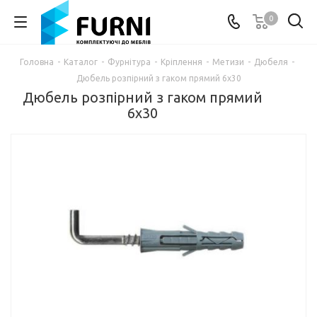
0
Головна
-
Каталог
-
Фурнітура
-
Кріплення
-
Метизи
-
Дюбеля
-
Дюбель розпірний з гаком прямий 6х30
Дюбель розпірний з гаком прямий
6х30