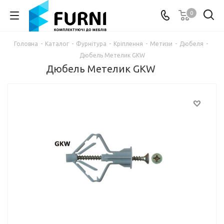
0
Головна
-
Каталог
-
Фурнітура
-
Кріплення
-
Метизи
-
Дюбеля
-
Дюбель Метелик GKW
Дюбель Метелик GKW