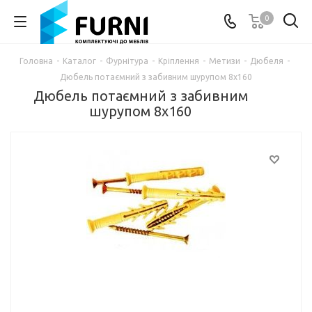
0
Головна
-
Каталог
-
Фурнітура
-
Кріплення
-
Метизи
-
Дюбеля
-
Дюбель потаємний з забивним шурупом 8х160
Дюбель потаємний з забивним
шурупом 8х160