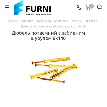
0
Головна
-
Каталог
-
Фурнітура
-
Кріплення
-
Метизи
-
Дюбеля
-
Дюбель потаємний з забивним шурупом 8х140
Дюбель потаємний з забивним
шурупом 8х140