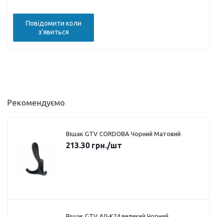
Повідомити коли
з'явиться
Рекомендуємо
Вішак GTV CORDOBA Чорний Матовий
213.30
грн.
/шт
Вішак GTV A0-K24 великий Чорний