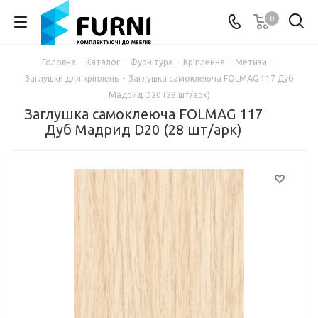
0
Головна
-
Каталог
-
Фурнітура
-
Кріплення
-
Метизи
-
Заглушки для кріплень
-
Заглушка самоклеюча FOLMAG 117 Дуб
Мадрид D20 (28 шт/арк)
Заглушка самоклеюча FOLMAG 117
Дуб Мадрид D20 (28 шт/арк)