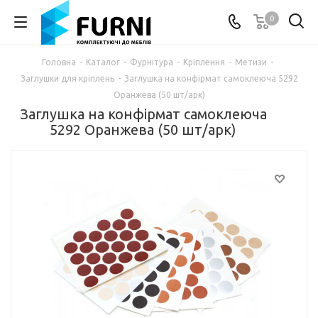
0
Головна
-
Каталог
-
Фурнітура
-
Кріплення
-
Метизи
-
Заглушки для кріплень
-
Заглушка на конфірмат самоклеюча 5292
Оранжева (50 шт/арк)
Заглушка на конфірмат самоклеюча
5292 Оранжева (50 шт/арк)